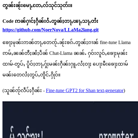
တွၼ်းၼႂ်းမေႃႇတႄႇလ်သုင်သုတ်း။
Code ဢၼ်ႁၢင်ႈႁႅၼ်းဝႆႉတွၼ်ႈတႃႇၽႃႇသႃႇတႆး
https://github.com/NoerNova/LLaMa2lang.git
ၶေႃႈမုၼ်းဢၼ်တႃႇတေၸႂ်ႉၼႂ်းၶၵ်ႉတွၼ်ႈၵၢၼ် fine-tune Llama
ဢမ်ႇၼၼ်တီႈၼႆႈပဵၼ် Chat-Llama ၼၼ်ႉ ႁဝ်းလူဝ်ႇၶေႃႈမုၼ်း
ထၢမ်-တွပ်ႇ ပိူဝ်ႈတႃႇႁႂ်ႈမၼ်းႁဵၼ်းႁူႉလႆႈဝႃႈ ပေႃးမီးၶေႃႈထၢမ်
မၼ်းတေလႆႈတွပ်ႇၸိူင်ႉႁိုဝ်။
(သူၼ်ၸႂ်လဵပ်ႈႁဵၼ်း -
Fine-tune GPT2 for Shan text-generator
)