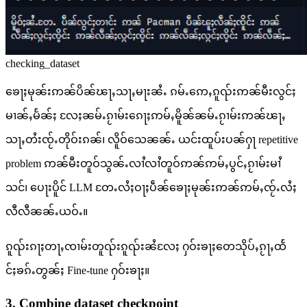
checking_dataset
ၶေႃႈမုၼ်းဢၼ်ပိၼ်ၽႃႇသႃႇမႃးၼႆႉ ၵမ်ႉဢေႇၵူၺ်းဢၼ်မီးလွင်ႈ
မၢၼ်ႇမႅၼ်ႈ လႄႈၼမ်ႉၵႂၢမ်းၵေႃႈဢမ်ႇမိူၼ်ၼမ်ႉၵႂၢမ်းဢၼ်ၽႃႇ
သႃႇတႆးၸႂ်ႉတိုဝ်းၵၼ်၊ လိူဝ်သေၼၼ်ႉ ယင်းထူပ်းပၼ်ႁႃ repetitive
problem ဢၼ်မီးတူဝ်သွၼ်ႉလၢႆလၢႆတူဝ်ဢၼ်ဢမ်ႇပွင်ႇၵႂၢမ်းမၢႆ
သင်၊ ပေႃးပိူင် LLM တႄႉလႆႈဝႃႈပဵၼ်ၶေႃႈမုၼ်းဢၼ်ဢမ်ႇၸႂ်ႉလႆႈ
လီလီၼၼ်ႉယဝ်ႉ။
ၵူၺ်းၵႃႈတႃႇၸၢမ်းတူၺ်းၵူၺ်းၼႆလႄႈ ႁဝ်းၶႃႈတေသိုပ်ႇၵႂႃႇထႅ
င်ႈၶၵ်ႉတွၼ်ႈ Fine-tune ႁဝ်းၶႃႈ။
3. Combine dataset checkpoint