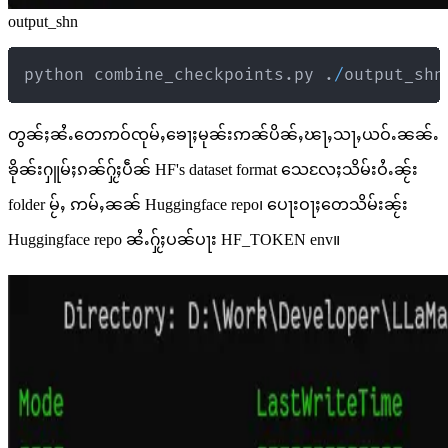
output_shn
python combine_checkpoints
.
py 
.
/
output_shn
တွၼ်ႈၼႆႉတေဢဝ်ၸုမ်ႇၶေႃႈမုၼ်းဢၼ်ပိၼ်ႇၽႃႇသႃႇယဝ်ႉၼၼ်ႉ
ၶိုၼ်းႁူမ်ႈၵၼ်ႁႂ်ႈပဵၼ် HF's dataset format သေလႄႈသိမ်းဝႆႉၼႂ်း
folder မႂ်ႇ ဢမ်ႇၼၼ် Huggingface repo၊ ပေႃးဝႃႈတေသိမ်းၼႂ်း
Huggingface repo ၼႆႉႁႂ်ႈပၼ်ပႃး HF_TOKEN env။