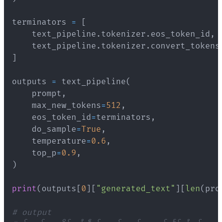
terminators 
=
[
    text_pipeline
.
tokenizer
.
eos_token_id
,
    text_pipeline
.
tokenizer
.
convert_tokens
]
outputs 
=
 text_pipeline
(
    prompt
,
    max_new_tokens
=
512
,
    eos_token_id
=
terminators
,
    do_sample
=
True
,
    temperature
=
0.6
,
    top_p
=
0.9
,
)
print
(
outputs
[
0
]
[
"generated_text"
]
[
len
(
pro
# output