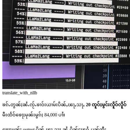
translate_with_nllb
ၶၵ်ႉတွၼ်ႈၼႆႉၸႂ်ႉၶၢဝ်းယၢမ်းပိၼ်ႇၽႃႇသႃႇ
20 ၸူဝ်ႈမွင်းလိူဝ်လိူဝ်
မီးထႅဝ်ၶေႃႈမုၼ်းမွၵ်ႈ 84,000 ပၢႆ။
ၶေႃႈမုၼ်း output ပိၼ်ႇၽႃႇသႃႇၼႆႉပိုၼ်ၽႄဝႆႉပၼ်တီႈ