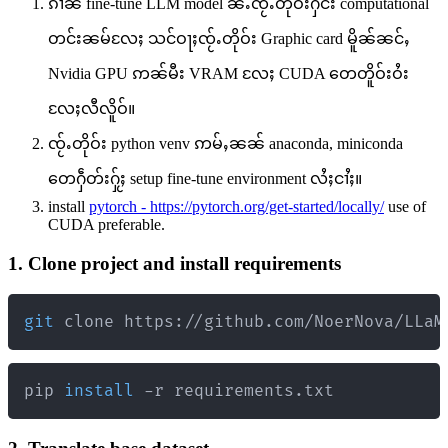
ၵၢၼ် fine-tune LLM model ၼႆႉၸႂ်ႉတိုဝ်းႁႅင်း computational
တင်းၼမ်လႄႈ သင်ဝႃႈၸႂ်ႉတိုဝ်း Graphic card မိူၼ်ၼင်ႇ
Nvidia GPU ဢၼ်မီး VRAM လႄႈ CUDA တေတိူဝ်းဝႆး
လႄႈလီလိူဝ်။
ၸႂ်ႉတိုဝ်း python venv ဢမ်ႇၼၼ် anaconda, miniconda
တေႁဵတ်းႁႂ်ႈ setup fine-tune environment လႆႈငၢႆႈ။
install
pytorch - https://pytorch.org/get-started/locally/
use of
CUDA preferable.
1. Clone project and install requirements
git
 clone https://github.com/NoerNova/LLaM
pip 
install
 -r requirements.txt