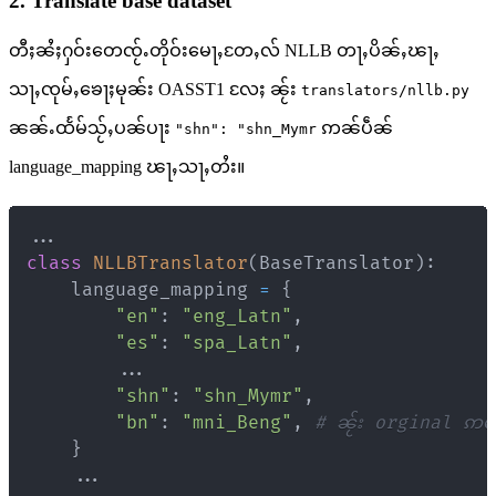
2. Translate base dataset
တီႈၼႆႈႁဝ်းတေၸႂ်ႉတိုဝ်းမေႃႇတႄႇလ် NLLB တႃႇပိၼ်ႇၽႃႇ
သႃႇၸုမ်ႇၶေႃႈမုၼ်း OASST1 လႄႈ ၼႂ်း
translators/nllb.py
ၼၼ်ႉထႅမ်သႂ်ႇပၼ်ပႃး
ဢၼ်ပဵၼ်
"shn": "shn_Mymr
language_mapping ၽႃႇသႃႇတႆး။
.
.
.
class
NLLBTranslator
(
BaseTranslator
)
:
    language_mapping 
=
{
"en"
:
"eng_Latn"
,
"es"
:
"spa_Latn"
,
.
.
.
"shn"
:
"shn_Mymr"
,
"bn"
:
"mni_Beng"
,
# ၼႂ်း orginal ဢမ်ႇ
}
.
.
.