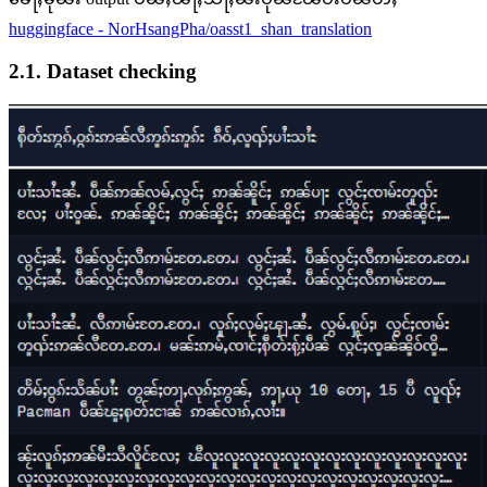
huggingface - NorHsangPha/oasst1_shan_translation
2.1. Dataset checking