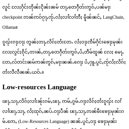
လူင် လႄႈႁႅင်းတိုၼ်းငိုၼ်းၼမ် တႃႇတေႁဵတ်းဢွၵ်ႇပၼ်မႃး
checkpoint ဢၼ်ဢဝ်ၵႂႃႇၸႂ်ႉလႆႈလၢႆလၢႆတီႈ မိူၼ်ၼင်ႇ LangChain,
Ollama။
ၵူၺ်းၵႃႈဝႃႈ တွၼ်ႈတႃႇလိၵ်ႈတႆးတႄႉ လႆႈဝႃႈၸဵမ်ႁႅင်းၶေႃႈမုၼ်း
လႄႈလွင်ႈၵိုင်ႇတၢၼ်ႇတႃႇတေႁဵတ်းဢွၵ်ႇပႆႇတဵမ်ထူၼ် လႄႈ မေႃႇ
တႄႇလ်တင်းၼမ်ဢၼ်ဢွၵ်ႇမႃးၼၼ်ႉၵေႃႈ ပႆႇႁူႉပွင်ႇၸႂ်လႆႈလိၵ်ႈ
တႆးလီလီၼၼ်ႉယဝ်ႉ။
Low-resources Language
ၽႃႇသႃႇလိၵ်ႈလၢႆးၼႂ်းၵမ်ႇၽႃႇ ဢမ်ႇၵွမ်ႉၵႃႈလိၵ်ႈတႆးၵူၺ်း လၢႆ
လၢႆၽႃႇသႃႇ လႆႈထုၵ်ႇၼပ်ႉဝႃႈပဵၼ် ၽႃႇသႃႇဢၼ်မီးၶေႃႈမုၼ်းၵ
မ်ႉဢေႇ (Low-Resources Language) ၼၼ်ႉပွင်ႇဝႃႈ ၶေႃႈမုၼ်း