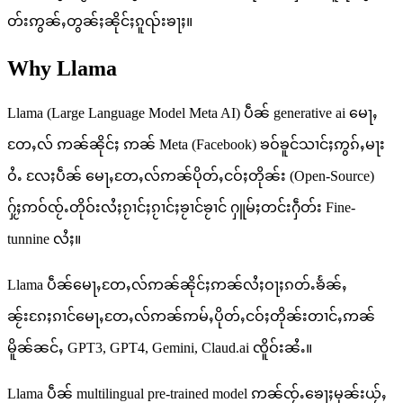
တ်းဢွၼ်ႇတွၼ်ႈၼိုင်ႈၵူၺ်းၶႃႈ။
Why Llama
Llama (Large Language Model Meta AI) ပဵၼ် generative ai မေႃႇ
တႄႇလ် ဢၼ်ၼိုင်ႈ ဢၼ် Meta (Facebook) ၶဝ်ၶူင်သၢင်ႈဢွၵ်ႇမႃး
ဝႆႉ လႄႈပဵၼ် မေႃႇတႄႇလ်ဢၼ်ပိုတ်ႇငဝ်ႈတိုၼ်း (Open-Source)
ႁႂ်ႈဢဝ်ၸႂ်ႉတိုဝ်းလႆႈၵႂၢင်ႈၵႂၢင်ႈၶႂၢင်ၶႂၢင် ႁူမ်ႈတင်းႁဵတ်း Fine-
tunnine လႆႈ။
Llama ပဵၼ်မေႃႇတႄႇလ်ဢၼ်ၼိုင်ႈဢၼ်လႆႈဝႃႈၵတ်ႉၶႅၼ်ႇ
ၼႂ်းၵႄႈၵၢင်မေႃႇတႄႇလ်ဢၼ်ဢမ်ႇပိုတ်ႇငဝ်ႈတိုၼ်းတၢင်ႇဢၼ်
မိူၼ်ၼင်ႇ GPT3, GPT4, Gemini, Claud.ai ၸိူဝ်းၼႆႉ။
Llama ပဵၼ် multilingual pre-trained model ဢၼ်ၸႂ်ႉၶေႃႈမုၼ်းယႂ်ႇ