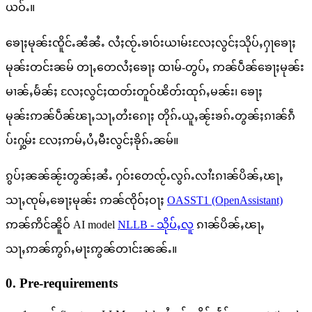
ယဝ်ႉ။
ၶေႃႈမုၼ်းၸိူင်ႉၼႆၼႆႉ လႆႈၸႂ်ႉၶၢဝ်းယၢမ်းလႄႈလွင်ႈသိုပ်ႇႁႃၶေႃႈ
မုၼ်းတင်းၼမ် တႃႇတေလႆႈၶေႃႈ ထၢမ်-တွပ်ႇ ဢၼ်ပဵၼ်ၶေႃႈမုၼ်း
မၢၼ်ႇမႅၼ်ႈ လႄႈလွင်ႈထတ်းတူဝ်ၽိတ်းထုၵ်ႇမၼ်း၊ ၶေႃႈ
မုၼ်းဢၼ်ပဵၼ်ၽႃႇသႃႇတႆးၵေႃႈ တိုၵ်ႉယူႇၼႂ်းၶၵ်ႉတွၼ်ႈၵၢၼ်ၵဵ
ပ်းႁွမ်း လႄႈဢမ်ႇပႆႇမီးလွင်ႈၶိုၵ်ႉၼမ်။
ၵွပ်ႈၼၼ်ၼႂ်းတွၼ်ႈၼႆႉ ႁဝ်းတေၸႂ်ႉလွၵ်ႉလၢႆးၵၢၼ်ပိၼ်ႇၽႃႇ
သႃႇၸုမ်ႇၶေႃႈမုၼ်း ဢၼ်ၸိုဝ်ႈဝႃႈ
OASST1 (OpenAssistant)
ဢၼ်ဢိင်ၼိူဝ် AI model
NLLB - သိုပ်ႇလူ
ၵၢၼ်ပိၼ်ႇၽႃႇ
သႃႇဢၼ်ဢွၵ်ႇမႃးဢွၼ်တၢင်းၼၼ်ႉ။
0. Pre-requirements