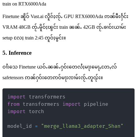
train on RTX6000Ada
Finetune ၼိူဝ် Vast.ai လိူၵ်ႈၸႂ်ႉ GPU RTX6000Ada ဢၼ်မီးႁႅင်း
VRAM 48GB ၸႂ်ႉမိူဝ်ႈၽွင်း train ၼၼ်ႉ 42GB ၸႂ်ႉၶၢဝ်းယၢမ်း
setup လႄႈ train 2:45 ၸူဝ်ႈမွင်း။
5. Inference
ဝၢႆးသေ Finetune ယဝ်ႉၼၼ်ႉႁဝ်းတေလႆႈမႃးမေႃႇတႄႇလ်
safetensors ဢၼ်ႁဝ်းတေဢဝ်မႃးၸၢမ်းၸႂ်ႉတူၺ်း။
import
from
 transformers 
import
import
model_id 
=
"merge_llama3_adapter_Shan"