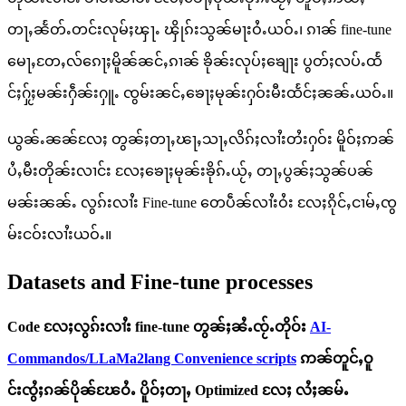
တႃႇၼႅတ်ႉတင်းလုမ်ႈၾႃႉ ၾိုၵ်းသွၼ်မႃးဝႆႉယဝ်ႉ၊ ၵၢၼ် fine-tune
မေႃႇတႄႇလ်ၵေႃႈမိူၼ်ၼင်ႇၵၢၼ် ၶိုၼ်းလုပ်ႈၶျေႃး ပွတ်ႈလပ်ႉထႅ
င်ႈႁႂ်ႈမၼ်းႁဵၼ်းႁူႉ ၸွမ်းၼင်ႇၶေႃႈမုၼ်းႁဝ်းမီးထႅင်ႈၼၼ်ႉယဝ်ႉ။
ယွၼ်ႉၼၼ်လႄႈ တွၼ်ႈတႃႇၽႃႇသႃႇလိၵ်ႈလၢႆးတႆးႁဝ်း မိူဝ်ႈဢၼ်
ပႆႇမီးတိုၼ်းလၢင်း လႄႈၶေႃႈမုၼ်းၶိုၵ်ႉယႂ်ႇ တႃႇပွၼ်ႈသွၼ်ပၼ်
မၼ်းၼၼ်ႉ လွၵ်းလၢႆး Fine-tune တေပဵၼ်လၢႆးဝႆး လႄႈၵိုင်ႇငၢမ်ႇၸွ
မ်းငဝ်းလၢႆးယဝ်ႉ။
Datasets and Fine-tune processes
Code လႄႈလွၵ်းလၢႆး fine-tune တွၼ်ႈၼႆႉၸႂ်ႉတိုဝ်း
AI-
Commandos/LLaMa2lang Convenience scripts
ဢၼ်တူင်ႇဝူ
င်းၸွႆႈၵၼ်ပိုၼ်ၽႄဝႆႉ ပိူဝ်ႈတႃႇ Optimized လႄႈ လႆႈၼမ်ႉ