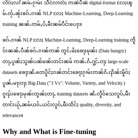
လိၵ်ႈလၢႆ ၼမ်ႉၵႂၢမ်း သဵင်လၢတ်ႈ ဢၼ်ပဵၼ် digital-format လႄႈၽွ
မ်ႉၸႂ်ႉၼႂ်းၶၵ်ႉၵၢၼ် NLP လႄႈ Machine-Learning, Deep-Learning
training ၼၼ်ႉဢမ်ႇပႆႇမီးၼမ်ပဵင်းပေႃး။
ၶၵ်ႉၵၢၼ် NLP လႄႈ Machine-Learning, Deep-Learning training ၸိူ
ဝ်းၼၼ်ႉပဵၼ်ၶၵ်ႉၵၢၼ်ဢၼ် တွင်ႉမႆႈၶေႃႈမုၼ်း (Data hungry)
တႃႇပွၼ်ႈသွၼ်ပၼ်မၼ်းတင်းၼမ် ဢၼ်ႉၵႆႉႁွင်ႉဝႃႈ large-scale
datasets ၶေႃႈၼႆႉတေပိူင်ႈၵၼ်တင်းၶေႃႈၵႂၢမ်းဢၼ်ၵႆႉၺိၼ်းမိူဝ်ႈ
ပူၼ်ႉမႃးဝႃႈ Big-Data ("3 Vs": Volume, Variety, and Velocity.)
ၵူၺ်းၶေႃႈမုၼ်းတွၼ်ႈတႃႇ training datasets ၼႆႉလိူဝ်သေလူဝ်ႇမီး
တၢင်းယႂ်ႇၼမ်ယဝ်ႉယင်းလူဝ်ႇမီးထႅင်ႈ quality, diversity, and
relevance။
Why and What is Fine-tuning