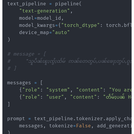
text_pipeline 
=
 pipeline
(
"text-generation"
,
    model
=
model_id
,
    model_kwargs
=
{
"torch_dtype"
:
 torch
.
bfl
    device_map
=
"auto"
)
# message = [
#     "သူပဵၼ်ၽူႈၸွႆႈထႅမ် ဢၼ်တေတွပ်ႇပၼ်ၶေႃႈတွပ်ႇၵူႈလွ
# ]
messages 
=
[
{
"role"
:
"system"
,
"content"
:
"You are
{
"role"
:
"user"
,
"content"
:
"တႅမ်ႈပၼ် H
]
prompt 
=
 text_pipeline
.
tokenizer
.
apply_cha
    messages
,
 tokenize
=
False
,
 add_generati
)