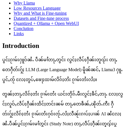
Why Llama
Low Resources Language
Why and What is Fine-tuning
Datasets and Fine-tune process
Quantized + Ollama + Open WebUI
Conclution
Links
Introduction
ပွင်ႈၵႂၢမ်းႁူဝ်ၼႆႉ ပဵၼ်မၢႆတႃႇတွင်း လွင်ႈလဵပ်ႈႁဵၼ်းတူၺ်း တႃႇ
တေႁဵတ်းႁႂ်ႈ LLM (Large Language Model) မိူၼ်ၼင်ႇ Llama3 ႁူႉ
ပွင်ႇၸႂ် လႄႈတွပ်ႇၶေႃႈထၢမ်လိၵ်ႈတႆး ၵႂၢမ်းတႆးလႆႈ။
တွၼ်ႈတႃႇလိၵ်ႈတႆး ၵႂၢမ်းတႆး ယင်းတိုၵ်ႉမီးလွင်ႈၶဵင်ႇတႃႉ လႄႈလွ
င်ႈလူဝ်ႇလဵပ်ႈႁဵၼ်းထႅင်ႈတင်းၼမ် တႃႇတေၶဵၼ်ႇၽိုတ်ႉဢီး ႁဵ
တ်းႁႂ်ႈလိၵ်ႈတႆး ၵႂၢမ်းတႆးႁဝ်းၸႂ်ႉလႆႈလီၼႂ်းၵၢပ်ႈပၢၼ် AI ၼႆလႄႈ
ၼႆႉပဵၼ်ပွင်ႈၵႂၢမ်းမၢႆတွင်း (Study Note) တႃႇလဵပ်ႈႁဵၼ်းတူၺ်းပွ