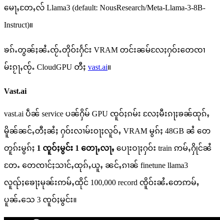
မေႃႇတႄႇလ် Llama3 (default: NousResearch/Meta-Llama-3-8B-
Instruct)။
ၶၵ်ႉတွၼ်ႈၼႆႉၸႂ်ႉတိုဝ်းႁႅင်း VRAM တင်းၼမ်လႄႈႁဝ်းတေၸၢ
မ်းၵႂႃႇၸႂ်ႉ CloudGPU တီႈ
vast.ai
။
Vast.ai
vast.ai ပဵၼ် service ပၼ်ႁိမ် GPU ၸူဝ်ႈၵမ်း လႄႈမီးၵႃႈၶၼ်ထုၵ်ႇ
မိူၼ်ၼင်ႇတီႈၼႆႈ ႁဝ်းလၢမ်းဝႃႈလူဝ်ႇ VRAM မွၵ်ႈ 48GB ၼႆ တေ
တူၵ်းမွၵ်ႈ
1 ၸူဝ်ႈမွင်း 1 တေႃႇလႃႇ
ပေႃးဝႃႈႁဝ်း train ဢမ်ႇႁိုင်ၼႆ
တႄႉ တေၸၢင်ႈသၢင်ႇထုၵ်ႇယူႇ ၼင်ႇၵၢၼ် finetune llama3
လူၺ်ႈၶေႃႈမုၼ်းဢမ်ႇထိုင် 100,000 record ၸိူဝ်းၼႆႉတေဢမ်ႇ
ပူၼ်ႉသေ 3 ၸူဝ်ႈမွင်း။