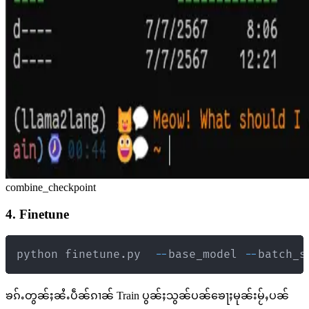
combine_checkpoint
4. Finetune
python finetune
.
py  
-
-
base_model 
-
-
batch_s
ၶၵ်ႉတွၼ်ႈၼႆႉပဵၼ်ၵၢၼ် Train ပွၼ်ႈသွၼ်ပၼ်ၶေႃႈမုၼ်းမႂ်ႇပၼ်