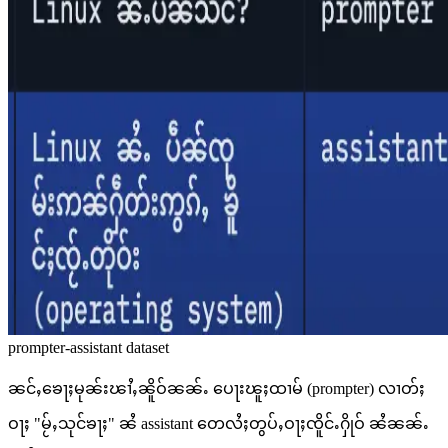
prompter-assistant dataset
ၼင်ႇၶေႃႈမုၼ်းၽၢႆႇၼိူဝ်ၼၼ်ႉ ပေႃးၽူႈထၢမ် (prompter) လၢတ်ႈ
ဝႃႈ "မႂ်ႇသုင်ၶႃႈ" ၼႆ assistant တေလႆႈတွပ်ႇဝႃႈၸိူင်ႉႁိုဝ် ၼႆၼၼ်ႉ