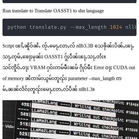
Run translate to Translate OASST1 to shn language
python translate
.
py 
-
-
max_length 
1024
 nllb
Script ၽၢႆႇၼိူဝ်ၼႆႉ ၸႂ်ႉမေႃႇတႄႇလ် nllb3.3B သေၶိုၼ်းပိၼ်ႇၽႃႇ
သႃႇၸုမ်ႇၶေႃႈမုၼ်း OASST1 ႁႂ်ႈပဵၼ်ၽႃႇသႃႇတႆး။
သင်ၸိူဝ်ႉဝႃႈ VRAM ႁဝ်းဢမ်မီးၼမ် ႁိုဝ်မီး Error ဝႃႈ CUDA out
of memory ၼႆၸၢမ်းယွမ်းတူၺ်း parameter --max_langth ဢ
မ်ႇၼၼ်လႅၵ်ႈတူၺ်းမေႃႇတႄႇလ်ပဵၼ် nllb1.3။