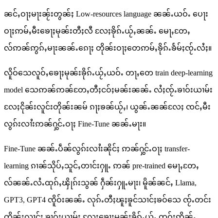
ၼင်ႇဝႃႈမႃးၼႂ်းတွၼ်ႈ Low-resources language ၼၼ်ႉယဝ်ႉ ပေႃး
ဝႃႈဢမ်ႇမီးၶေႃႈမုၼ်းတီႈလီ လႄႈၶိုၵ်ႉယႂ်ႇၼၼ်ႉ မေႃႇတႄႇ
လ်ဢၼ်ဢွၵ်ႇမႃးၼၼ်ႉၵေႃႈ တိုၼ်းဝႃႈတေဢမ်ႇၶိုၵ်ႉၶႅမ်ႈၸႂ်ႉလႆႈ။
လိူဝ်သေလူဝ်ႇၶေႃႈမုၼ်းၶိုၵ်ႉယႂ်ႇယဝ်ႉ တႃႇတေ train deep-learning
model သေဢၼ်ဢၼ်တႄႇတီႈငဝ်ႈမၼ်းၼၼ်ႉ လႆႈၸႂ်ႉၶၢဝ်းယၢမ်း
လႄႈငိုၼ်းလူင်းတိုၼ်းၼမ် ၵႃႈၶၼ်ယႂ်ႇ၊ ယွၼ်ႉၼၼ်လႄႈ ၸင်ႇမီး
လွၵ်းလၢႆးဢၼ်ႁွင်ႉဝႃႈ Fine-Tune ၼၼ်ႉမႃး။
Fine-Tune ၼၼ်ႉပဵၼ်လွၵ်းလၢႆးၼိုင်ႈ ဢၼ်ႁွင်ႉဝႃႈ transfer-
learning ၵၢၼ်သိုပ်ႇသူင်ႇတၢင်းႁူႉ ဢၼ် pre-trained မေႃႇတႄႇ
လ်ၼၼ်ႉလႆႉထုၵ်ႇၾိုၵ်းသွၼ် ႁဵၼ်းႁူႉမႃး၊ မိူၼ်ၼင်ႇ Llama,
GPT3, GPT4 ၸိူဝ်းၼၼ်ႉ လုၵ်ႉတီႈၽူႈၶူင်သၢင်ႈၶဝ်သေ ၸႂ်ႉတင်း
တိုၼ်းလၢင်း ၶၢဝ်းယၢမ်း လႄႈၶေႃႈမုၼ်းၶိုၵ်ႉယႂ်ႇ တူဝ်ႈဢိၼ်ႇ