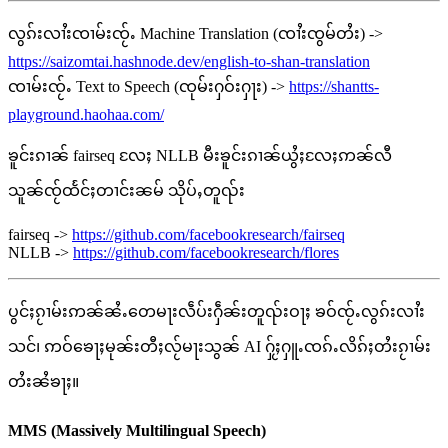
လွၵ်းလၢႆးၸၢမ်းၸႂ်ႉ Machine Translation (ၸၢႆးၸွမ်တႆး) ->
https://saizomtai.hashnode.dev/english-to-shan-translation
ၸၢမ်းၸႂ်ႉ Text to Speech (ၸုမ်းႁဝ်းႁႃး) ->
https://shantts-
playground.haohaa.com/
ၶူင်းၵၢၼ် fairseq လႄႈ NLLB မီးၶူင်းၵၢၼ်ယွႆႈလႄႈဢၼ်လီ
သူၼ်ၸႂ်ထႅင်ႈတၢင်းၼမ် သိုပ်ႇတူၺ်း
fairseq ->
https://github.com/facebookresearch/fairseq
NLLB ->
https://github.com/facebookresearch/flores
ပွင်ႈၵႂၢမ်းဢၼ်ၼႆႉတေမႃးလဵပ်းႁဵၼ်းတူၺ်းဝႃႈ ၶဝ်ၸႂ်ႉလွၵ်းလၢႆး
သင်၊ ဢဝ်ၶေႃႈမုၼ်းတီႈလႂ်မႃးသွၼ် AI ႁႂ်ႈႁူႉၸၵ်ႉလိၵ်ႈတႆးၵႂၢမ်း
တႆးၼႆၶႃႈ။
MMS (Massively Multilingual Speech)