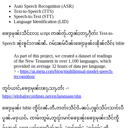
Auto Speech Recognition (ASR)
Text-to-Speech (TTS)
Speech-to-Text (STT)
Language Identification (LID)
ၶေႃႈမုၼ်းသဵင်လႄႈ script ဢၼ်ၸႂ်ႉတွၼ်ႈတႃႇႁဵတ်း Text-to-
Speech ၼႂ်းၶူင်းၵၢၼ်ၼႆႉ ၵမ်ႈၼမ်ပဵၼ်းၶေႃႈမုၼ်းၽိုၼ်လိၵ်ႈ bible
As part of this project, we created a dataset of readings
of the New Testament in over 1,100 languages, which
provided on average 32 hours of data per language.
> -
https://ai.meta.com/blog/multilingual-model-speech-
recognition/
တူဝ်ယၢင်ႇၶေႃႈမုၼ်းၽႃႇသႃႇတႆး ->
https://globalrecordings.net/en/language/shn
ၶေႃႈမုၼ်း bible ၸိူဝ်းၼႆႉတီႉဢတ်းသဵင်ဝႆႉၼပ်ႉႁူဝ်သိပ်းသၢဝ်းပီ
ပူၼ်ႉမႃးယဝ်ႉ ၸၢမ်းထွမ်ႇတူၺ်းမၢင်ၶေႃႈၼႂ်းၶေႃႈမုၼ်းသဵင်ၸိူ
ဝ်းၼၼ်ႉၵေႃႈ မၢင်ၶေႃႈမိူၼ်ၼင်ႇ "ၵၢင်ႁၢဝ်", "ၵင်ႁဝ်" ၸိူ