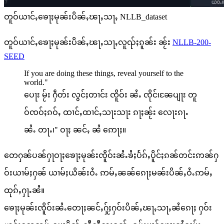
တူဝ်ယၢင်ႇၶေႃႈမုၼ်းပိၼ်ႇၽႃႇသႃႇ NLLB_dataset
တူဝ်ယၢင်ႇၶေႃႈမုၼ်းပိၼ်ႇၽႃႇသႃႇလူၺ်ႈၵူၼ်း ၼႂ်း
NLLB-200-
SEED
If you are doing these things, reveal yourself to the
world."
ပေႃး မႂ်း ႁဵတ်း လွင်ႈတၢင်း ၸိူဝ်း ၼႆႉ ၸိုင်၊ၼႄပျႃး တူ
ဝ်ၸဝ်ႈၵဝ်ႇ ထၢင်ႇထၢင်ႇသႃးသႃး ၵႃႈၼႂ်း လေႃးၵႃႉ
ၼႆႉ တႃႉ၊" ဝႃႈ ၼင်ႇ ၼႆ ဢေႃႈ။
တေႁၼ်ပၼ်ႁႃဝႃႈၶေႃႈမုၼ်းၸိူဝ်းၼႆႉၶႆႈပႅၵ်ႇပိူင်ႈၵၼ်တင်းဢၼ်ႁ
ဝ်းယၢမ်ႈႁၼ် ယၢမ်ႈယိၼ်းဝႆႉ ဢမ်ႇၼၼ်ၵေႃႈမၼ်းပိၼ်ႇဝႆႉဢမ်ႇ
ထုၵ်ႇႁႃႉၼႆ။
ၶေႃႈမုၼ်းၸိူဝ်းၼႆႉတေႃႈၼင်ႇႁႂ်ႈႁဝ်းပိၼ်ႇၽႃႇသႃႇၼႆၵေႃႈ ႁဝ်း