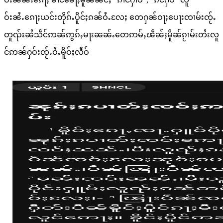
ဝ်းၼႆႉၵေႃႈယင်းတိုၵ်ႉပိူင်ႈၵၼ်ဝႆႉလႄႈ တေႁၼ်ဝႃႈပေႃးၸၢမ်းၸႂ်ႉ
တူၺ်းၼႆသဵင်ဢၼ်ဢွၵ်ႇမႃးၼၼ်ႉတေဢမ်ႇၽဵၼ်ႈမိူၼ်ၵႂၢမ်းတႆးလူ
င်ဢၼ်ႁဝ်းၸႂ်ႉဝႆႉမိူဝ်ႈလဵဝ်