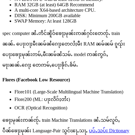
RAM 32GB (at least) 64GB Recommend
A multi-core X64-based architecture CPU.
DISK: Minimum 200GB available
SWAP Memory: At least 128GB
spec computer ၼႆႉဢိင်ၼိူဝ်ၶေႃႈမုၼ်းဢၼ်ႁဝ်းတေၸႂ်ႉ train
ၼၼ်ႉ ပေႃးဝႃႈမီးၼမ်ၼႆၵေႃႈတေလႆႈမီး RAM ၼမ်ၼမ် ၵူၺ်း
ပေႃးၶေႃႈမုၼ်းဢမ်ႇမီးၼမ်ၼႆသမ်ႉ model ဢၼ်ဢွၵ်ႇ
မႃးၼၼ်ႉၵေႃႈ တေဢမ်ႇပေႃးၶိုၵ်ႉၶႅမ်ႉ
Flores (Facebook Low Resource)
Flore101 (Large-Scale Multilingual Machine Translation)
Flore200 (ML: ပႃးလိၵ်ႈတႆး)
OCR (Optical Recognition)
ၶေႃႈမုၼ်းဢၼ်ၸႂ်ႉ train Machine Translations ၼႆႉသမ်လူဝ်ႇ
ပဵၼ်ၶေႃႈမုၼ်း Language-Pair သွင်ၽႃႇသႃႇ
ပပ်ႉသပ်း Dictionary