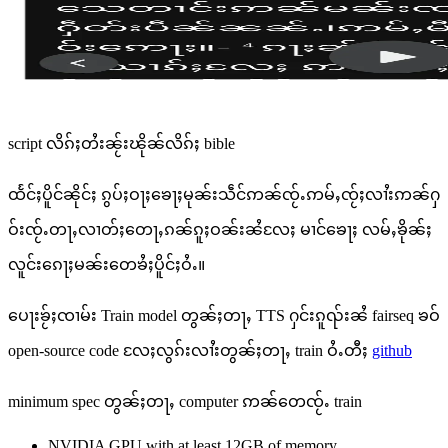
script လိၵ်ႈတႆးၼႂ်းၽိုၼ်လိၵ်ႈ bible
ထႅင်ႈပိူင်ၼိုင်ႈ ၵွပ်ႈဝႃႈၶေႃႈမုၼ်းသဵင်ဢၼ်ၸႂ်ႉဢမ်ႇၸႂ်ႈလၢႆးဢၼ်ႁ
ဝ်းၸႂ်ႉတႃႇလၢတ်ႈတေႃႇၵၼ်ၵူႈဝၼ်းၼႆလႄႈ မၢင်ၶေႃႈ လမ်ႇၶိုၼ်ႈ
လူင်းၵေႃႈမၼ်းတေၶႆႈပိူင်ႈဝႆႉ။
ပေႃးၶႂ်ႈၸၢမ်း Train model တွၼ်ႈတႃႇ TTS ႁင်းၵူၺ်းၼႆ fairseq ၶဝ်
open-source code လႄႈလွၵ်းလၢႆးတွၼ်ႈတႃႇ train ဝႆႉတီႈ
github
minimum spec တွၼ်ႈတႃႇ computer ဢၼ်တေၸႂ်ႉ train
NVIDIA GPU with at least 12GB of memory.