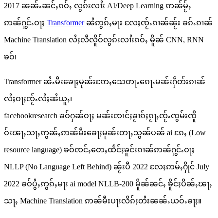
2017 ၼၼ်ႉၼင်ႇၵဝ်ႇ လွၵ်းလၢႆး AI/Deep Learning ဢၼ်မႂ်ႇ
ဢၼ်ႁွင်ႉဝႃႈ
Transformer
ၼႆဢွၵ်ႇမႃး လႄႈၸႂ်ႉၵၢၼ်ၼႂ်း ၶၵ်ႉၵၢၼ်
Machine Translation လႆႈလီလိူဝ်လွၵ်းလၢႆးၵဝ်ႇ မိူၼ် CNN, RNN
ၶဝ်၊
Transformer ၼႆႉမီးၶေႃႈမုၼ်းဢႄႇသေတႃႉၵေႃႉမၼ်းႁဵတ်းၵၢၼ်
လႆႈဝႃႈၸႂ်ႉလႆႈၼႆယူႇ၊
facebookresearch ၶဝ်ႁၼ်ဝႃႈ မၼ်းၸၢင်ႈၶႂၢၵ်ႈၵႂႃႇၸႂ်ႉၸွမ်းၸိူ
ဝ်းၽႃႇသႃႇဢွၼ်ႇဢၼ်မီးၶေႃႈမုၼ်းတႃႇသွၼ်ပၼ် ai ၵႄႇ (Low
resource language) ၶဝ်ၸင်ႇတေႇထႅင်ႈၶူင်းၵၢၼ်ဢၼ်ႁွင်ႉဝႃႈ
NLLP (No Language Left Behind) ၼႂ်းပီ 2022 လႄႈဢမ်ႇႁိုင် July
2022 ၶဝ်ပွႆႇဢွၵ်ႇမႃး ai model NLLB-200 မိူၼ်ၼင်ႇ ၶိူင်ႈပိၼ်ႇၽႃႇ
သႃႇ Machine Translation ဢၼ်မီးပႃးလိၵ်ႈတႆးၼၼ်ႉယဝ်ႉၶႃႈ။