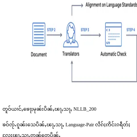
တူဝ်ယၢင်ႇၶေႃႈမုၼ်းပိၼ်ႇၽႃႇသႃႇ NLLB_200
ၶဝ်ၸႂ်ႉၵူၼ်းသေပိၼ်ႇၽႃႇသႃႇ Language-Pair လိၵ်ႈဢိင်းၵရဵတ်ႈ
လႄႈၽႃႇသႃႇဢၼ်တေပိၼ်ႇ