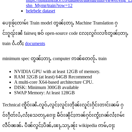
https://huggingface.co/datasets/allenai/nllb/viewer/eng_L
shn_Mymr/train?row=12
belebele dataset
ပေႃးၶႂ်ႈၸၢမ်း Train model တွၼ်ႈတႃႇ Machine Translation ႁ
င်းၵူၺ်းၼႆ fairseq ၶဝ် open-source code လႄႈလွၵ်းလၢႆးတွၼ်ႈတႃႇ
train ဝႆႉတီႈ
documents
minimum spec တွၼ်ႈတႃႇ computer ဢၼ်တေၸႂ်ႉ train
NVIDIA GPU with at least 12GB of memory.
RAM 32GB (at least) 64GB Recommend
A multi-core X64-based architecture CPU.
DISK: Minimum 300GB available
SWAP Memory: At least 128GB
Technical ၸိူဝ်းၼႆႉလူဝ်ႇလွင်ႈလူင်းတိုၼ်းလူင်းႁႅင်းတၢင်းၼမ် ႁ
ဝ်းႁဵတ်းပႆႇလႆႈသေတႃႇၵေႃႈ မဵဝ်းၼိုင်ႈဢၼ်ႁဝ်းၸွႆႈၵၼ်လႆႈၵမ်း
လဵဝ်ၼၼ်ႉ ပဵၼ်လွင်ႈပိၼ်ႇၽႃႇသႃႇၼႂ်း wikipedia ဢမ်ႇဝႃႈ