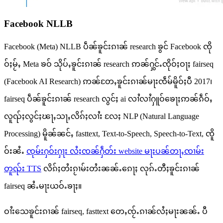
Facebook NLLB
Facebook (Meta) NLLB ပဵၼ်ၶူင်းၵၢၼ် research ၶွင် Facebook ၸို
ဝ်ႈမႂ်ႇ Meta ၶဝ် သိုပ်ႇၶူင်းၵၢၼ် research ဢၼ်ႁွင်ႉၸိုဝ်ႈဝႃႈ fairseq
(Facebook AI Research) ဢၼ်တႄႇၶူင်းၵၢၼ်မႃးၸဵမ်မိူဝ်ႈပီ 2017၊
fairseq ပဵၼ်ၶူင်းၵၢၼ် research လွင်ႈ ai လၢႆလၢႆႁူဝ်ၶေႃႈဢၼ်ၵဵဝ်ႇ
လူၺ်ႈလွင်ႈၽႃႇသႃႇလိၵ်ႈလၢႆး လႄႈ NLP (Natural Language
Processing) မိူၼ်ၼင်ႇ fasttext, Text-to-Speech, Speech-to-Text, ၸိူ
ဝ်းၼႆႉ
ၸုမ်းႁဝ်းႁႃး လႆႈၸၼ်ႁဵတ်း website မႃးပၼ်တႃႇၸၢမ်း
တူၺ်း TTS
လိၵ်ႈတႆးၵႂၢမ်းတႆးၼၼ်ႉၵေႃႈ လုၵ်ႉတီႈၶူင်းၵၢၼ်
fairseq ၼႆႉမႃးယဝ်ႉၶႃႈ။
ဝၢႆးသေၶူင်းၵၢၼ် fairseq, fasttext တေႇၸႂ်ႉၵၢၼ်လႆႈမႃးၼၼ်ႉ ပီ