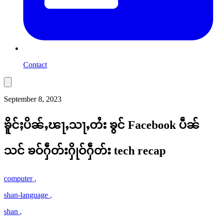
Contact
September 8, 2023
ၶိူင်ႈပိၼ်ႇၽႃႇသႃႇတႆး ၶွင် Facebook ပဵၼ်
သင် ၶဝ်ႁဵတ်းႁိုဝ်ႁဵတ်း tech recap
computer
,
shan-language
,
shan
,