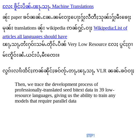
လႄႈ ၶိူင်ႈပိၼ်ႇၽႃႇသႃႇ Machine Translations
ၼႂ်း paper ၶဝ်ၼၼ်ႉၼႄႉၼမ်းဝႃႈပေႃးႁႂ်ႈလီတီႈသုၼ်းႁႂ်ႈမီးၶေႃႈ
မုၼ်း translations ၼႂ်း wikipedia ဢၼ်ႁွင်ႉဝႃႈ
Wikipedia:List of
articles all languages should have
ၽႃႇသႃႇတႆးႁဝ်းသမ်ႉတိုၵ်ႉပဵၼ် Very Low Resource လႄႈ ပွင်ႈၵႂၢ
မ်းၸိူဝ်းၼႆႉယင်းပႆႇမီးၸေး။
လွၵ်းလၢႆးထႅင်ႈဢၼ်ၼိုင်ႈၶဝ်ၸႂ်ႉတႃႇၽႃႇသႃႇ VLR ၼၼ်ႉၶဝ်ဝႃႈ
Then, we trace the development process of
professionally-translated seed bitext data in 39 low-
resource languages, giving us the ability to train any
models that require parallel data