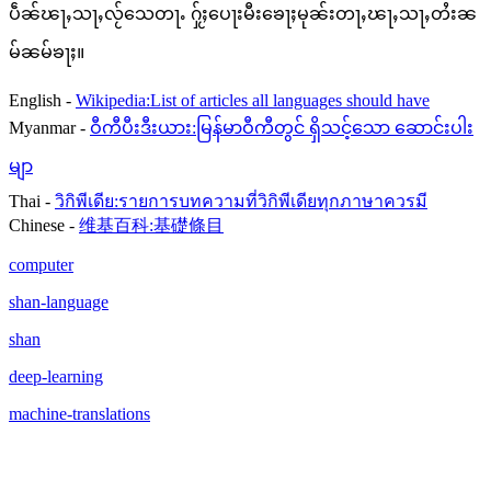
ပဵၼ်ၽႃႇသႃႇလႂ်သေတႃႉ ႁႂ်ႈပေႃးမီးၶေႃႈမုၼ်းတႃႇၽႃႇသႃႇတႆးၼ
မ်ၼမ်ၶႃႈ။
English -
Wikipedia:List of articles all languages should have
Myanmar -
ဝီကီပီးဒီးယား:မြန်မာဝီကီတွင် ရှိသင့်သော ဆောင်းပါး
မျာ
Thai -
วิกิพีเดีย:รายการบทความที่วิกิพีเดียทุกภาษาควรมี
Chinese -
维基百科:基礎條目
computer
shan-language
shan
deep-learning
machine-translations