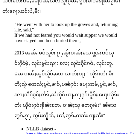
ယင်းတေဢမ်ႇမေႃပိၼ်ႇလီလီလူးၵွၼ်ႇ ၵွပ်ႈမၢင်ၶေႃႈၼႆၵႂၢမ်း
တႆးၵေႃႈယင်းပႆႇမီး။
"He went with her to look up the graves and, returning
late, said,"
If we had not feared you would wait supper we would
have stayed and been buried there.,
2013 ၼၼ်ႉ ၶဝ်လူင်း ၵႂႃႇၼႂ်းဝၢၼ်ႈသေ ႁွင်ႉဢဝ်လု
င်းႁဵင်မႂ်ႇ လုင်းမွင်းၺႃး လႄႈ လုင်းႁဵင်ၵဝ်ႇ လုင်းတူႉ
မၼ ဝၢၼ်ႈၼွင်လိူဝ်ႇသေ လၢတ်ႈဝႃႈ " သိုၵ်းတႆး မီး
တီႈလႂ် တေလႆႈပွင်ႇၶၢဝ်ႇပၼ်ႁဝ်း ပေႃးဢမ်ႇပွင်ႇၶၢဝ်ႇ
လႄႈသဵင်ၵွင်ႈတႅၵ်ႇၼႆၸိုင် ယႃႇဝႃႈႁဝ်းမိူၵ်ႈ ပေႃးသိုၵ်း
တႆး ယိုဝ်းႁဝ်းၶိုၼ်းတႄႉ ဝၢၼ်ႈသူ တေႁၢမ်း" ၼႆသေ
ဢွၵ်ႇၵႂႃႇ ၸွမ်းထိူၼ်ႇ ၽၢႆႇဢွၵ်ႇဝၢၼ်ႈ ဝႃႈၼႆ။"
NLLB dataset -